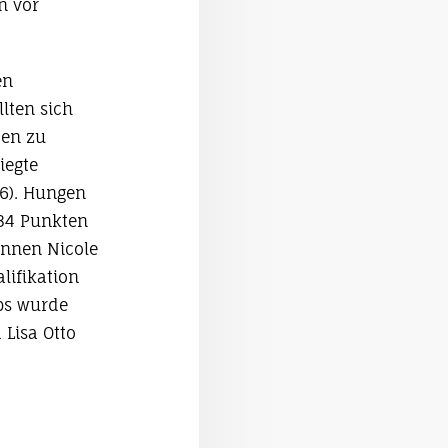
n vor
en
lten sich
den zu
iegte
86). Hungen
734 Punkten
innen Nicole
lifikation
ups wurde
 Lisa Otto