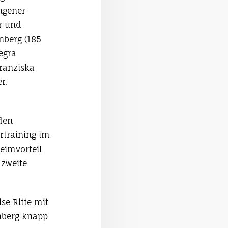
ngener
r und
nberg (185
egra
Franziska
r.
den
rtraining im
Heimvorteil
 zweite
se Ritte mit
nberg knapp