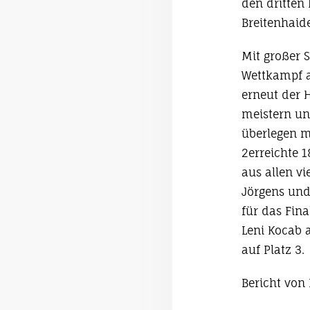
den dritten 
Breitenhaide
Mit großer 
Wettkampf a
erneut der 
meistern und
überlegen m
2erreichte 1
aus allen v
Jörgens und
für das Fin
Leni Kocab a
auf Platz 3.
Bericht von