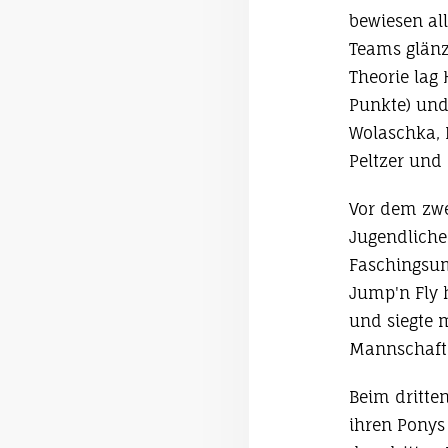
bewiesen al
Teams glänz
Theorie lag
Punkte) und
Wolaschka, F
Peltzer und
Vor dem zwei
Jugendliche
Faschingsum
Jump'n Fly h
und siegte m
Mannschaft h
Beim dritten
ihren Ponys