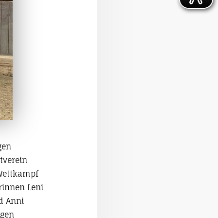
gen
tverein
 Wettkampf
rinnen Leni
nd Anni
ngen