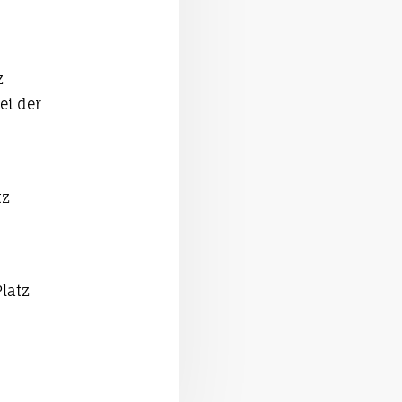
z
ei der
tz
latz