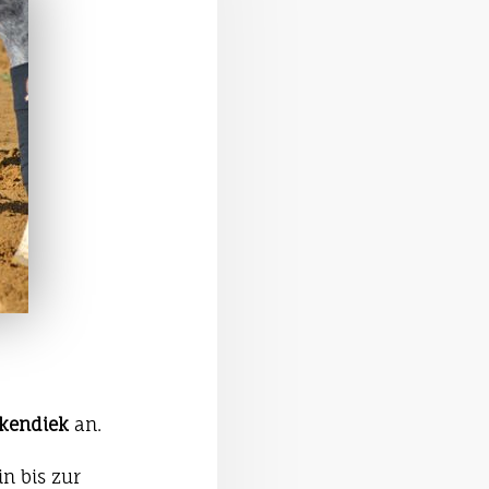
ckendiek
an.
n bis zur